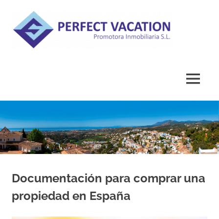
Perf
Vaca
Especialistas
S.L.,
en
terrenos
MENÚ
y
Prom
promociones
Saltar
urbanísticas
Inmob
al
contenido
Documentación para comprar una
propiedad en España